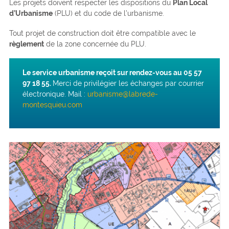
Les projets doivent respecter les dispositions du
Plan Local
d’Urbanisme
(PLU) et du code de l’urbanisme.
Tout projet de construction doit être compatible avec le
règlement
de la zone concernée du PLU.
Le service urbanisme reçoit sur rendez-vous au 05 57
97 18 55.
Merci de privilégier les échanges par courrier
électronique. Mail :
urbanisme@labrede-
montesquieu.com