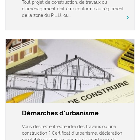
Tout projet de construction, de travaux ou
d’aménagement doit être conforme au règlement
de la zone du P.L.U. où...
chevron_right
Démarches d’urbanisme
Vous désirez entreprendre des travaux ou une
construction ? Certificat d’urbanisme, déclaration
préalable de travaux, permis de construire, de