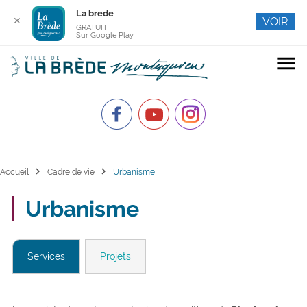
La brede
✕
VOIR
GRATUIT
Sur Google Play
menu
chevron_right
chevron_right
Accueil
Cadre de vie
Urbanisme
Urbanisme
Services
Projets