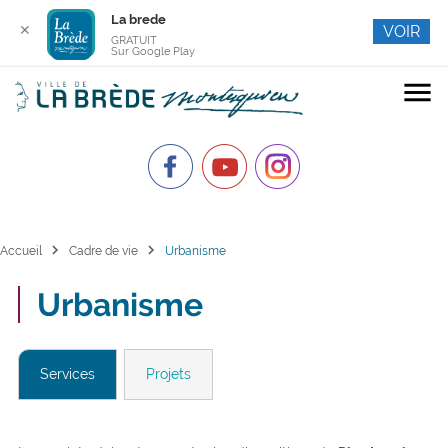
La brede
✕
VOIR
GRATUIT
Sur Google Play
menu
chevron_right
chevron_right
Accueil
Cadre de vie
Urbanisme
Urbanisme
Services
Projets