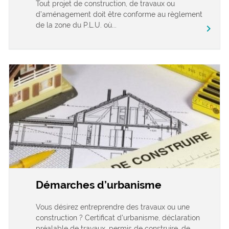
Tout projet de construction, de travaux ou
d’aménagement doit être conforme au règlement
de la zone du P.L.U. où...
chevron_right
Démarches d’urbanisme
Vous désirez entreprendre des travaux ou une
construction ? Certificat d’urbanisme, déclaration
préalable de travaux, permis de construire, de