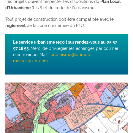
Les projets doivent respecter les dispositions du
Plan Local
d’Urbanisme
(PLU) et du code de l’urbanisme.
Tout projet de construction doit être compatible avec le
règlement
de la zone concernée du PLU.
Le service urbanisme reçoit sur rendez-vous au 05 57
97 18 55.
Merci de privilégier les échanges par courrier
électronique. Mail :
urbanisme@labrede-
montesquieu.com