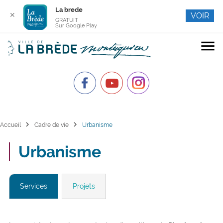
La brede
✕
VOIR
GRATUIT
Sur Google Play
menu
chevron_right
chevron_right
Accueil
Cadre de vie
Urbanisme
Urbanisme
Services
Projets