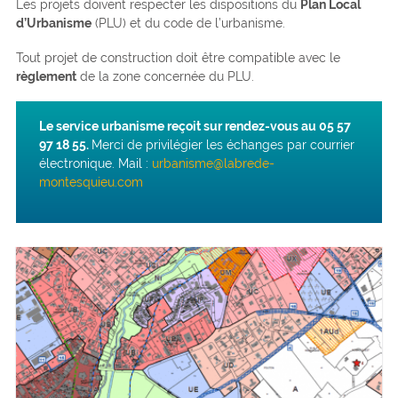
Les projets doivent respecter les dispositions du
Plan Local
d’Urbanisme
(PLU) et du code de l’urbanisme.
Tout projet de construction doit être compatible avec le
règlement
de la zone concernée du PLU.
Le service urbanisme reçoit sur rendez-vous au 05 57
97 18 55.
Merci de privilégier les échanges par courrier
électronique. Mail :
urbanisme@labrede-
montesquieu.com