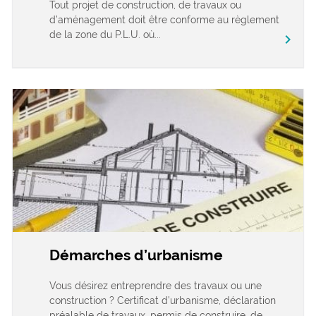
Tout projet de construction, de travaux ou
d’aménagement doit être conforme au règlement
de la zone du P.L.U. où...
chevron_right
Démarches d’urbanisme
Vous désirez entreprendre des travaux ou une
construction ? Certificat d’urbanisme, déclaration
préalable de travaux, permis de construire, de