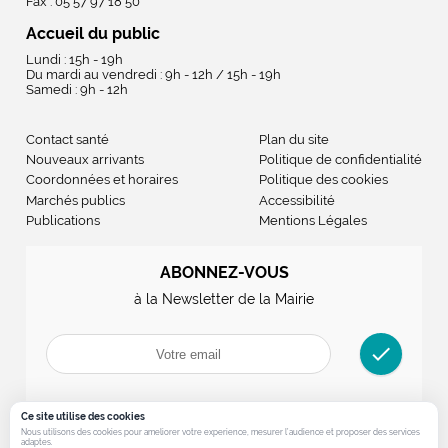
Fax : 05 57 97 18 50
Accueil du public
Lundi : 15h - 19h
Du mardi au vendredi : 9h - 12h / 15h - 19h
Samedi : 9h - 12h
Contact santé
Plan du site
Nouveaux arrivants
Politique de confidentialité
Coordonnées et horaires
Politique des cookies
Marchés publics
Accessibilité
Publications
Mentions Légales
ABONNEZ-VOUS
à la Newsletter de la Mairie
check
Ce site utilise des cookies
Nous utilisons des cookies pour ameliorer votre experience, mesurer l’audience et proposer des services
adaptes.