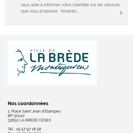
vous aide à informer votre clientèle sur les services
que vous proposez : horaires...
chevron_right
Nos coordonnées
1, Place Saint Jean d'Etampes
BP 30047
33652 LA BREDE CEDEX
Tél. : 05 57 97 18 58