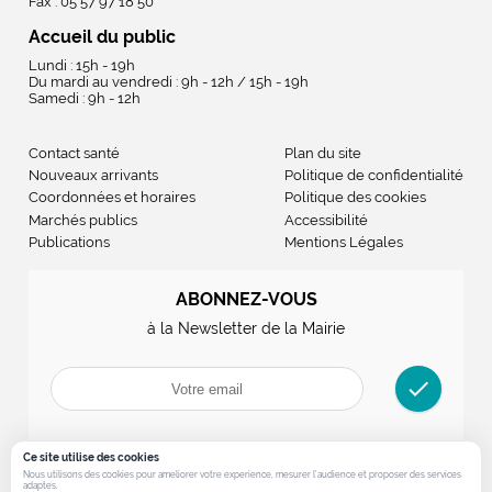
Fax : 05 57 97 18 50
Accueil du public
Lundi : 15h - 19h
Du mardi au vendredi : 9h - 12h / 15h - 19h
Samedi : 9h - 12h
Contact santé
Plan du site
Nouveaux arrivants
Politique de confidentialité
Coordonnées et horaires
Politique des cookies
Marchés publics
Accessibilité
Publications
Mentions Légales
ABONNEZ-VOUS
à la Newsletter de la Mairie
check
Ce site utilise des cookies
Nous utilisons des cookies pour ameliorer votre experience, mesurer l’audience et proposer des services
adaptes.