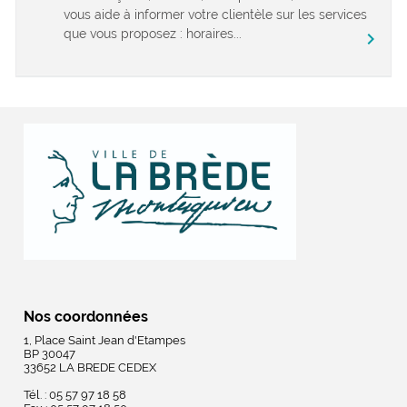
vous aide à informer votre clientèle sur les services
que vous proposez : horaires...
chevron_right
Nos coordonnées
1, Place Saint Jean d'Etampes
BP 30047
33652 LA BREDE CEDEX
Tél. : 05 57 97 18 58