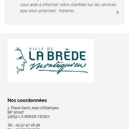
vous aide à informer votre clientèle sur les services
que vous proposez : horaires...
chevron_right
Nos coordonnées
1, Place Saint Jean d'Etampes
BP 30047
33652 LA BREDE CEDEX
Tél. : 05 57 97 18 58