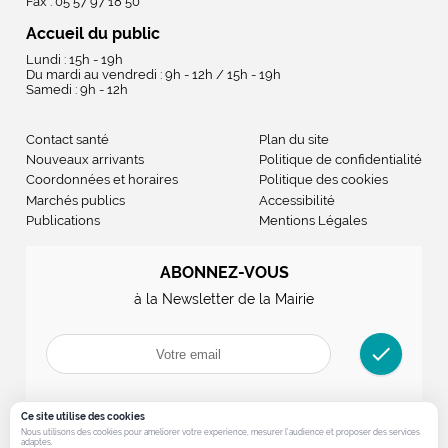
Fax : 05 57 97 18 50
Accueil du public
Lundi : 15h - 19h
Du mardi au vendredi : 9h - 12h / 15h - 19h
Samedi : 9h - 12h
Contact santé
Plan du site
Nouveaux arrivants
Politique de confidentialité
Coordonnées et horaires
Politique des cookies
Marchés publics
Accessibilité
Publications
Mentions Légales
ABONNEZ-VOUS
à la Newsletter de la Mairie
check
Ce site utilise des cookies
Nous utilisons des cookies pour ameliorer votre experience, mesurer l’audience et proposer des services
adaptes.