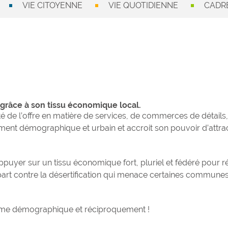
VIE CITOYENNE
VIE QUOTIDIENNE
CADRE
râce à son tissu économique local.
té de l’offre en matière de services, de commerces de détail
pement démographique et urbain et accroit son pouvoir d’attra
s’appuyer sur un tissu économique fort, pluriel et fédéré po
 contre la désertification qui menace certaines communes ru
me démographique et réciproquement !