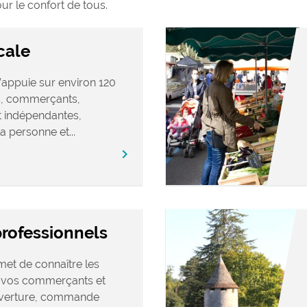
ur le confort de tous.
cale
appuie sur environ 120
ns, commerçants,
et indépendantes,
a personne et...
chevron_right
professionnels
et de connaître les
r vos commerçants et
ouverture, commande