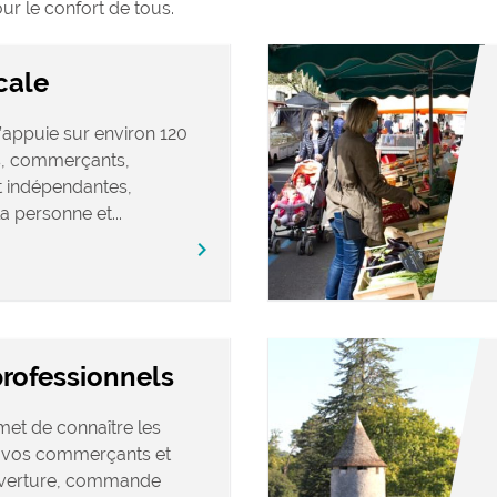
ur le confort de tous.
cale
appuie sur environ 120
ns, commerçants,
et indépendantes,
a personne et...
chevron_right
professionnels
et de connaître les
r vos commerçants et
ouverture, commande