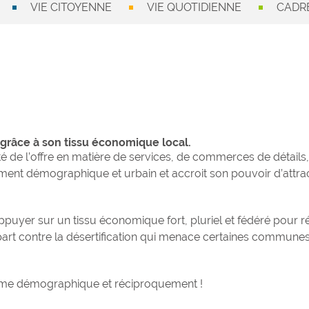
VIE CITOYENNE
VIE QUOTIDIENNE
CADRE
râce à son tissu économique local.
té de l’offre en matière de services, de commerces de détail
pement démographique et urbain et accroit son pouvoir d’attra
s’appuyer sur un tissu économique fort, pluriel et fédéré po
 contre la désertification qui menace certaines communes ru
me démographique et réciproquement !