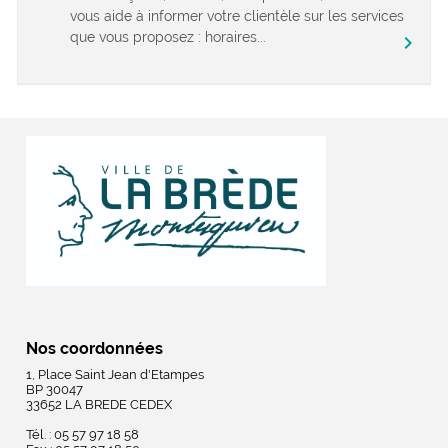
vous aide à informer votre clientèle sur les services
que vous proposez : horaires...
chevron_right
Nos coordonnées
1, Place Saint Jean d'Etampes
BP 30047
33652 LA BREDE CEDEX
Tél. : 05 57 97 18 58