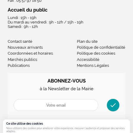
Fax : 05 57 97 18 50
Accueil du public
Lundi : 15h - 19h
Du mardi au vendredi : 9h - 12h / 15h - 19h
Samedi : 9h - 12h
Contact santé
Plan du site
Nouveaux arrivants
Politique de confidentialité
Coordonnées et horaires
Politique des cookies
Marchés publics
Accessibilité
Publications
Mentions Légales
ABONNEZ-VOUS
à la Newsletter de la Mairie
check
Ce site utilise des cookies
Nous utilisons des cookies pour ameliorer votre experience, mesurer l’audience et proposer des services
adaptes.