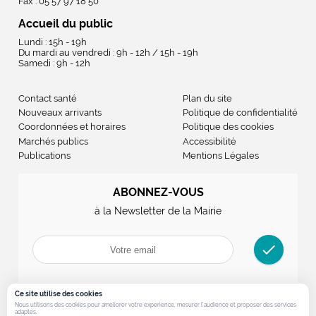
Fax : 05 57 97 18 50
Accueil du public
Lundi : 15h - 19h
Du mardi au vendredi : 9h - 12h / 15h - 19h
Samedi : 9h - 12h
Contact santé
Plan du site
Nouveaux arrivants
Politique de confidentialité
Coordonnées et horaires
Politique des cookies
Marchés publics
Accessibilité
Publications
Mentions Légales
ABONNEZ-VOUS
à la Newsletter de la Mairie
check
Ce site utilise des cookies
Nous utilisons des cookies pour ameliorer votre experience, mesurer l’audience et proposer des services
adaptes.