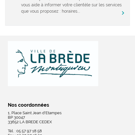
vous aide à informer votre clientèle sur les services
que vous proposez : horaires...
chevron_right
Nos coordonnées
1, Place Saint Jean d'Etampes
BP 30047
33652 LA BREDE CEDEX
Tél. : 05 57 97 18 58