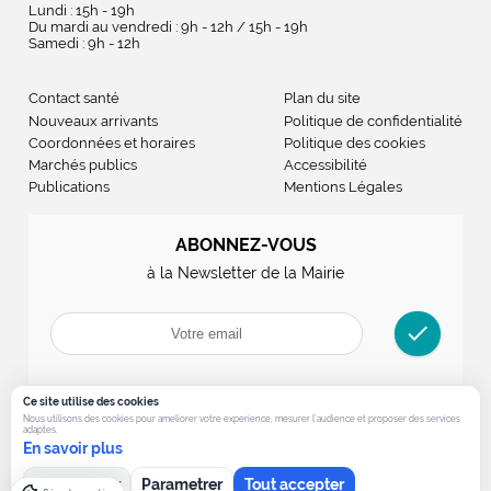
Lundi : 15h - 19h
Du mardi au vendredi : 9h - 12h / 15h - 19h
Samedi : 9h - 12h
Contact santé
Plan du site
Nouveaux arrivants
Politique de confidentialité
Coordonnées et horaires
Politique des cookies
Marchés publics
Accessibilité
Publications
Mentions Légales
ABONNEZ-VOUS
à la Newsletter de la Mairie
check
Ce site utilise des cookies
Nous utilisons des cookies pour ameliorer votre experience, mesurer l’audience et proposer des services
adaptes.
En savoir plus
Tout refuser
Parametrer
Tout accepter