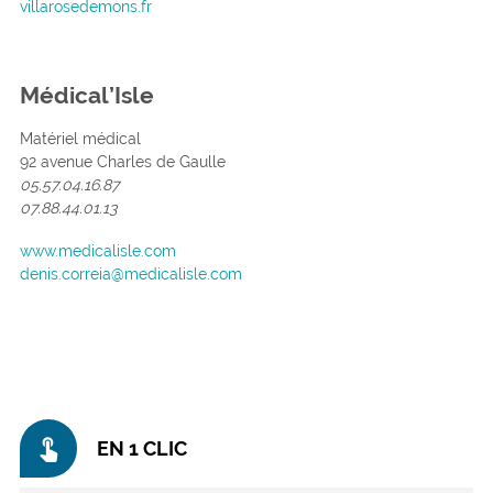
villarosedemons.fr
Médical’Isle
Matériel médical
92 avenue Charles de Gaulle
05.57.04.16.87
07.88.44.01.13
www.medicalisle.com
denis.correia@medicalisle.com
touch_app
EN 1 CLIC