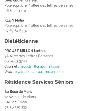
UMBRECHT Christel
Pôle équilibre, 3 allée des lettres persanes
06 82 21 17 31
KLEIN Malia
Pôle équilibre, 3 allée des lettres persanes
07 69 84 63 37
Diététicienne
PROUST-MILLON Lætitia
9A Allée des Lettres Persanes
06 62 63 37 57
Courriel :
proustmillon@gmail.com
Web :
www.laetitiaproustmillon.com
Résidence Services Séniors
La Rose de Mons
12 Avenue de Viana
ZAC de Filleau
05 56 330 330