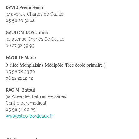
DAVID Pierre Henri
37 avenue Charles de Gaulle
05 56 20 36 46
GAULON-ROY Julien
30 avenue Charles De Gaulle
06 27 32 59 93
FAYOLLE Marie
9 allée Monplaisir ( Médipôle /face école primaire )
05 56 78 53 70
06 22 21 12 42
KACIMI Batoul
9a Allée des Lettres Persanes
Centre paramédical
05 56 51 00 25
www.osteo-bordeaux.fr