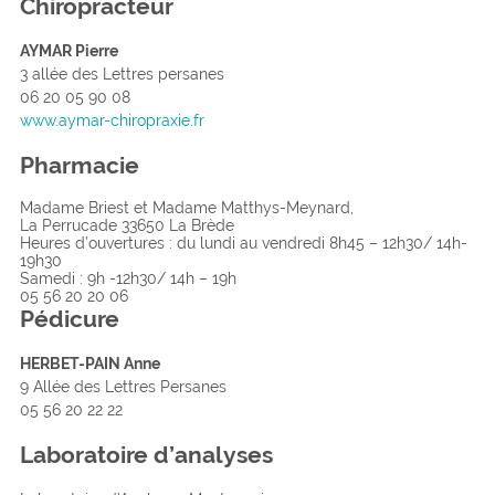
Chiropracteur
AYMAR Pierre
3 allée des Lettres persanes
06 20 05 90 08
www.aymar-chiropraxie.fr
Pharmacie
Madame Briest et Madame Matthys-Meynard,
La Perrucade 33650 La Brède
Heures d’ouvertures : du lundi au vendredi 8h45 – 12h30/ 14h-
19h30
Samedi : 9h -12h30/ 14h – 19h
05 56 20 20 06
Pédicure
HERBET-PAIN Anne
9 Allée des Lettres Persanes
05 56 20 22 22
L
a
boratoire d’analyses