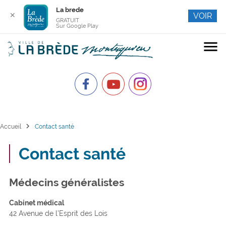
La brede
✕
VOIR
GRATUIT
Sur Google Play
menu
chevron_right
Accueil
Contact santé
Contact santé
Médecins généralistes
Cabinet médical
42 Avenue de l’Esprit des Lois