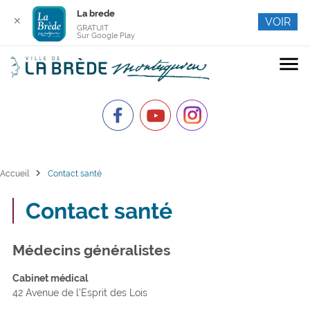
La brede
✕
VOIR
GRATUIT
Sur Google Play
menu
chevron_right
Accueil
Contact santé
Contact santé
Médecins généralistes
Cabinet médical
42 Avenue de l’Esprit des Lois