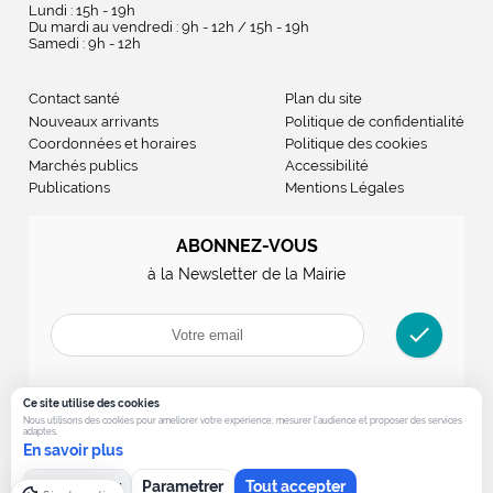
Lundi : 15h - 19h
Du mardi au vendredi : 9h - 12h / 15h - 19h
Samedi : 9h - 12h
Contact santé
Plan du site
Nouveaux arrivants
Politique de confidentialité
Coordonnées et horaires
Politique des cookies
Marchés publics
Accessibilité
Publications
Mentions Légales
ABONNEZ-VOUS
à la Newsletter de la Mairie
check
Ce site utilise des cookies
Nous utilisons des cookies pour ameliorer votre experience, mesurer l’audience et proposer des services
adaptes.
En savoir plus
Tout refuser
Parametrer
Tout accepter