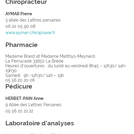
Chiropracteur
AYMAR Pierre
3 allée des Lettres persanes
06 20 05 90 08
www.aymar-chiropraxie.fr
Pharmacie
Madame Briest et Madame Matthys-Meynard,
La Perrucade 33650 La Brède
Heures d’ouvertures : du lundi au vendredi 8h45 – 12h30/ 14h-
19h30
Samedi : 9h -12h30/ 14h – 19h
05 56 20 20 06
Pédicure
HERBET-PAIN Anne
9 Allée des Lettres Persanes
05 56 20 22 22
L
a
boratoire d’analyses