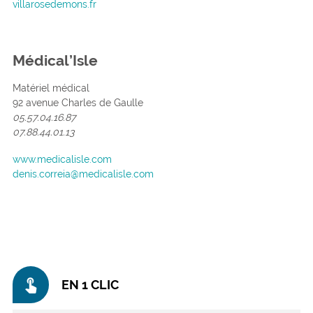
villarosedemons.fr
Médical’Isle
Matériel médical
92 avenue Charles de Gaulle
05.57.04.16.87
07.88.44.01.13
www.medicalisle.com
denis.correia@medicalisle.com
touch_app
EN 1 CLIC