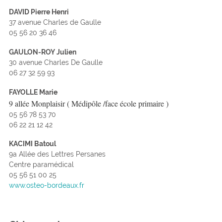
DAVID Pierre Henri
37 avenue Charles de Gaulle
05 56 20 36 46
GAULON-ROY Julien
30 avenue Charles De Gaulle
06 27 32 59 93
FAYOLLE Marie
9 allée Monplaisir ( Médipôle /face école primaire )
05 56 78 53 70
06 22 21 12 42
KACIMI Batoul
9a Allée des Lettres Persanes
Centre paramédical
05 56 51 00 25
www.osteo-bordeaux.fr