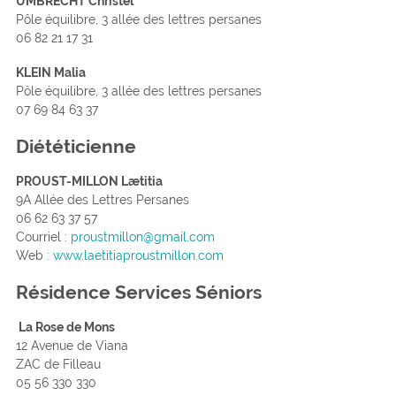
UMBRECHT Christel
Pôle équilibre, 3 allée des lettres persanes
06 82 21 17 31
KLEIN Malia
Pôle équilibre, 3 allée des lettres persanes
07 69 84 63 37
Diététicienne
PROUST-MILLON Lætitia
9A Allée des Lettres Persanes
06 62 63 37 57
Courriel :
proustmillon@gmail.com
Web :
www.laetitiaproustmillon.com
Résidence Services Séniors
La Rose de Mons
12 Avenue de Viana
ZAC de Filleau
05 56 330 330