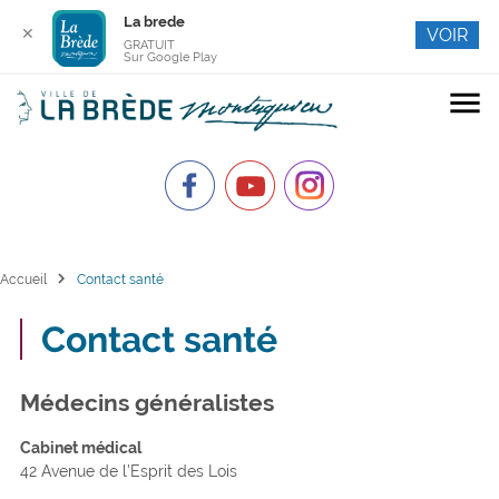
La brede
✕
VOIR
GRATUIT
Sur Google Play
menu
chevron_right
Accueil
Contact santé
Contact santé
Médecins généralistes
Cabinet médical
42 Avenue de l’Esprit des Lois