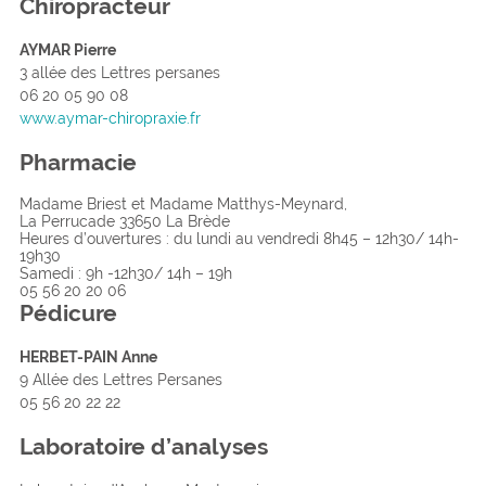
Chiropracteur
AYMAR Pierre
3 allée des Lettres persanes
06 20 05 90 08
www.aymar-chiropraxie.fr
Pharmacie
Madame Briest et Madame Matthys-Meynard,
La Perrucade 33650 La Brède
Heures d’ouvertures : du lundi au vendredi 8h45 – 12h30/ 14h-
19h30
Samedi : 9h -12h30/ 14h – 19h
05 56 20 20 06
Pédicure
HERBET-PAIN Anne
9 Allée des Lettres Persanes
05 56 20 22 22
L
a
boratoire d’analyses