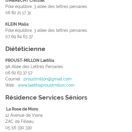
UMBRECHT Christel
Pôle équilibre, 3 allée des lettres persanes
06 82 21 17 31
KLEIN Malia
Pôle équilibre, 3 allée des lettres persanes
07 69 84 63 37
Diététicienne
PROUST-MILLON Lætitia
9A Allée des Lettres Persanes
06 62 63 37 57
Courriel :
proustmillon@gmail.com
Web :
www.laetitiaproustmillon.com
Résidence Services Séniors
La Rose de Mons
12 Avenue de Viana
ZAC de Filleau
05 56 330 330