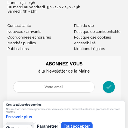
Lundi : 15h - 19h
Du mardi au vendredi : 9h - 12h / 15h - 19h
Samedi : 9h - 12h
Contact santé
Plan du site
Nouveaux arrivants
Politique de confidentialité
Coordonnées et horaires
Politique des cookies
Marchés publics
Accessibilité
Publications
Mentions Légales
ABONNEZ-VOUS
à la Newsletter de la Mairie
check
Ce site utilise des cookies
Nous utilisons des cookies pour ameliorer votre experience, mesurer l’audience et proposer des services
adaptes.
En savoir plus
Tout refuser
Parametrer
Tout accepter