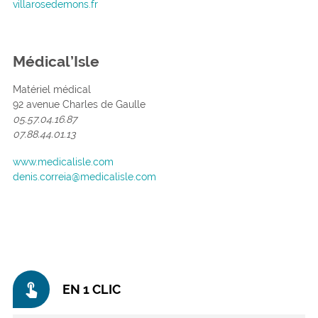
villarosedemons.fr
Médical’Isle
Matériel médical
92 avenue Charles de Gaulle
05.57.04.16.87
07.88.44.01.13
www.medicalisle.com
denis.correia@medicalisle.com
touch_app
EN 1 CLIC