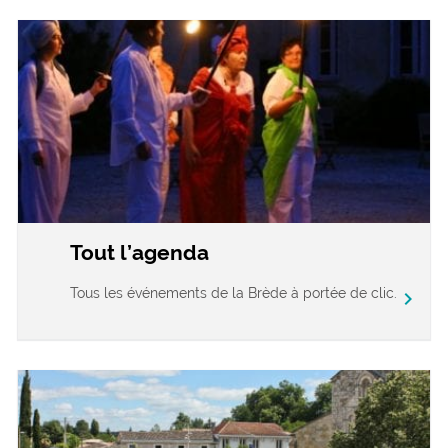
Tout l’agenda
Tous les événements de la Brède à portée de clic.
chevron_right