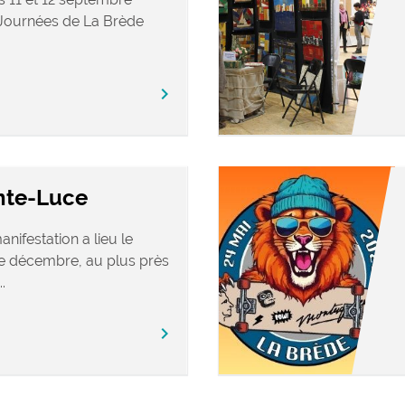
s Journées de La Brède
chevron_right
inte-Luce
ifestation a lieu le
 décembre, au plus près
.
chevron_right