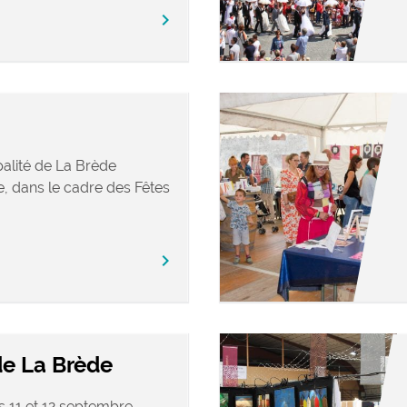
chevron_right
palité de La Brède
, dans le cadre des Fêtes
chevron_right
de La Brède
s 11 et 12 septembre