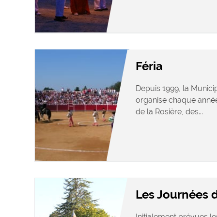
Féria
Depuis 1999, la Munici
organise chaque année
de la Rosière, des...
Les Journées 
Initialement prévues le