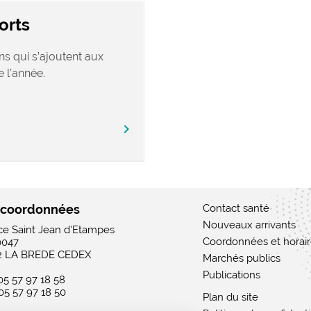
orts
ns qui s’ajoutent aux
 l’année.
chevron_right
 coordonnées
Contact santé
Nouveaux arrivants
ace Saint Jean d'Etampes
Coordonnées et horai
0047
2 LA BREDE CEDEX
Marchés publics
Publications
 05 57 97 18 58
 05 57 97 18 50
Plan du site