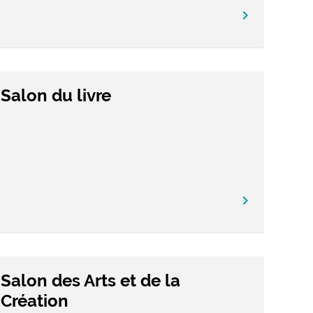
chevron_right
Salon du livre
chevron_right
Salon des Arts et de la
Création