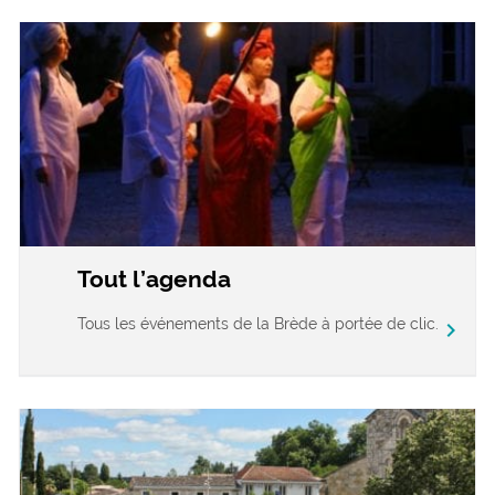
Tout l’agenda
Tous les événements de la Brède à portée de clic.
chevron_right