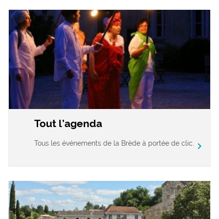
Tout l’agenda
Tous les événements de la Brède à portée de clic.
chevron_right