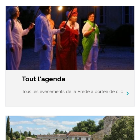
Tout l’agenda
Tous les événements de la Brède à portée de clic.
chevron_right