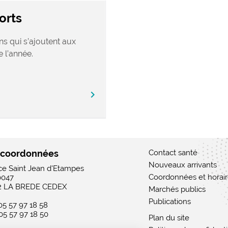
orts
ns qui s’ajoutent aux
 l’année.
chevron_right
 coordonnées
Contact santé
Nouveaux arrivants
ace Saint Jean d'Etampes
Coordonnées et horai
0047
2 LA BREDE CEDEX
Marchés publics
Publications
 05 57 97 18 58
 05 57 97 18 50
Plan du site