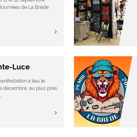
s Journées de La Brède
chevron_right
inte-Luce
ifestation a lieu le
 décembre, au plus près
.
chevron_right