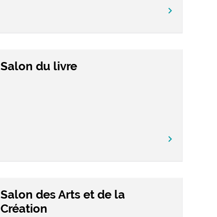
chevron_right
Salon du livre
chevron_right
Salon des Arts et de la
Création