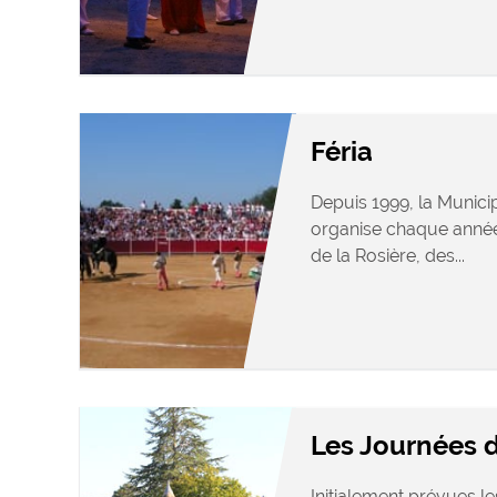
Féria
Depuis 1999, la Munici
organise chaque année
de la Rosière, des...
Les Journées 
Initialement prévues le