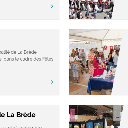
chevron_right
palité de La Brède
, dans le cadre des Fêtes
chevron_right
de La Brède
s 11 et 12 septembre