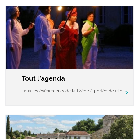
Tout l’agenda
Tous les événements de la Brède à portée de clic.
chevron_right