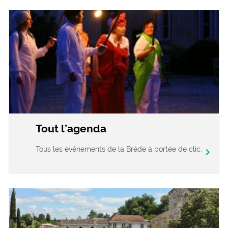
Tout l’agenda
Tous les événements de la Brède à portée de clic.
chevron_right