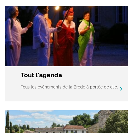
Tout l’agenda
Tous les événements de la Brède à portée de clic.
chevron_right