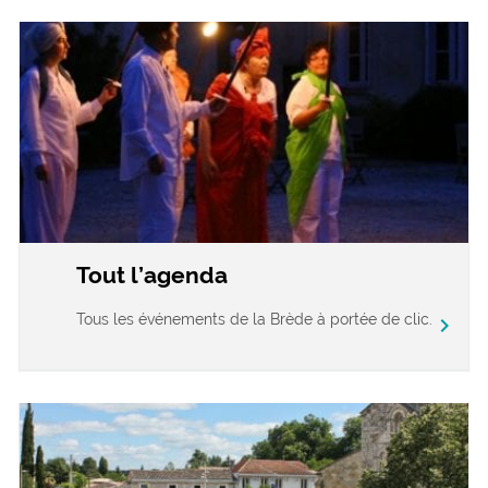
Tout l’agenda
Tous les événements de la Brède à portée de clic.
chevron_right