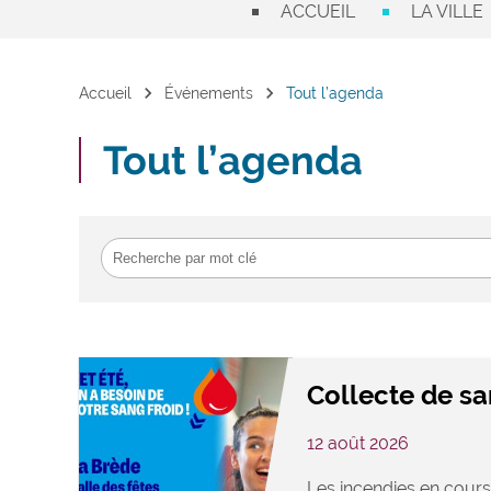
ACCUEIL
LA VILLE
chevron_right
chevron_right
Accueil
Événements
Tout l’agenda
Tout l’agenda
Collecte de s
12 août 2026
Les incendies en cours