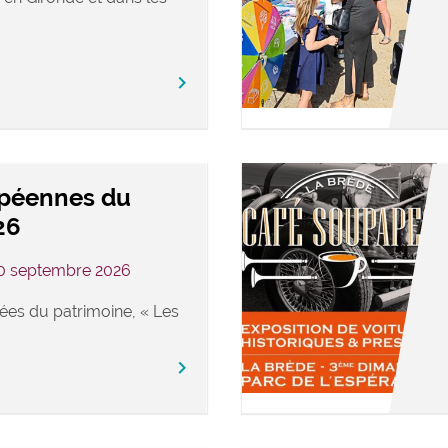
keyboard_arrow_right
opéennes du
26
20 septembre 2026
ées du patrimoine, « Les
keyboard_arrow_right