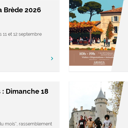
a Brède 2026
s 11 et 12 septembre
keyboard_arrow_right
 : Dimanche 18
u mois*, rassemblement