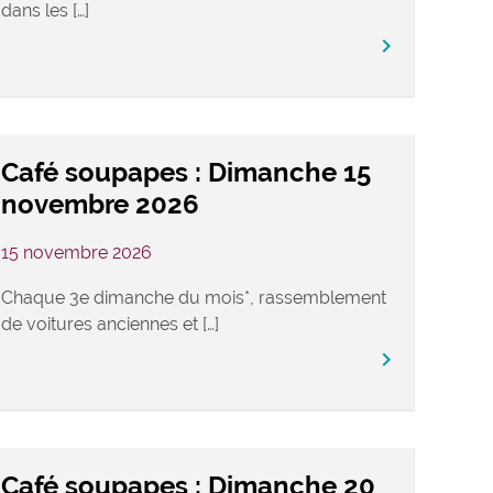
dans les […]
keyboard_arrow_right
Café soupapes : Dimanche 15
novembre 2026
15 novembre 2026
Chaque 3e dimanche du mois*, rassemblement
de voitures anciennes et […]
keyboard_arrow_right
Café soupapes : Dimanche 20