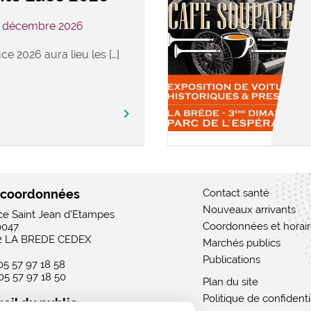
3 décembre 2026
ce 2026 aura lieu les […]
keyboard_arrow_right
 coordonnées
Contact santé
Nouveaux arrivants
ace Saint Jean d'Etampes
Coordonnées et horai
0047
2 LA BREDE CEDEX
Marchés publics
Publications
 05 57 97 18 58
 05 57 97 18 50
Plan du site
Politique de confidenti
eil du public