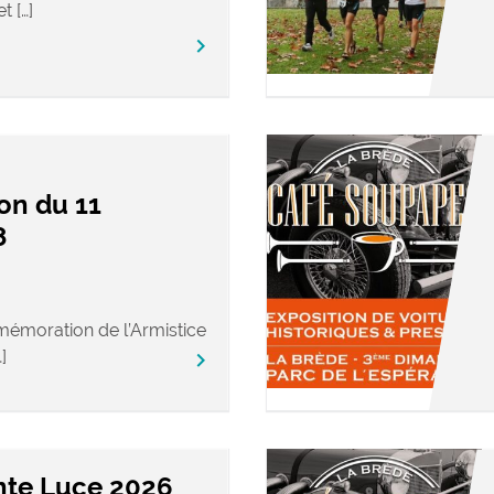
t […]
keyboard_arrow_right
n du 11
8
émoration de l’Armistice
]
keyboard_arrow_right
inte Luce 2026