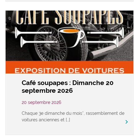
Café soupapes : Dimanche 20
septembre 2026
20 septembre 2026
Chaque 3e dimanche du mois*, rassemblement de
voitures anciennes et […]
keyboard_arrow_right