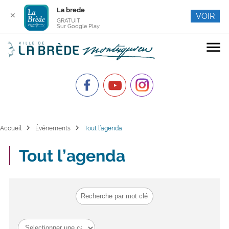
La brede
✕
VOIR
GRATUIT
Sur Google Play
menu
chevron_right
chevron_right
Accueil
Événements
Tout l’agenda
Tout l’agenda