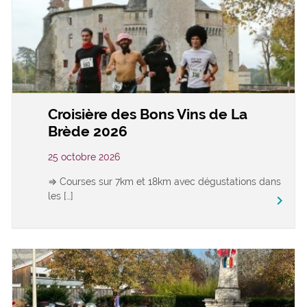
Croisière des Bons Vins de La
Brède 2026
25 octobre 2026
⇒ Courses sur 7km et 18km avec dégustations dans
les […]
keyboard_arrow_right