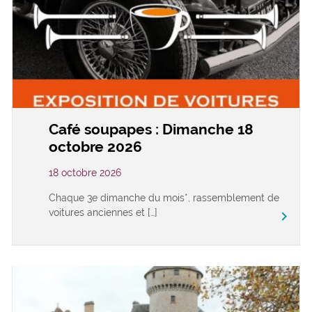
Café soupapes : Dimanche 18
octobre 2026
18 octobre 2026
Chaque 3e dimanche du mois*, rassemblement de
voitures anciennes et […]
keyboard_arrow_right