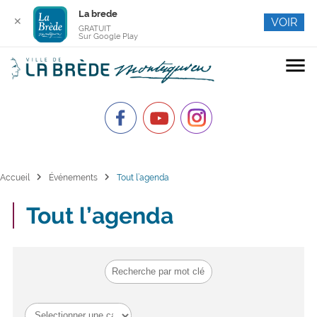
La brede
✕
VOIR
GRATUIT
Sur Google Play
menu
chevron_right
chevron_right
Accueil
Événements
Tout l’agenda
Tout l’agenda