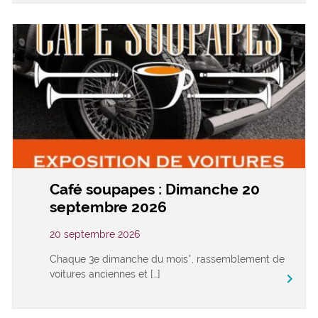
Café soupapes : Dimanche 20
septembre 2026
20 septembre 2026
Chaque 3e dimanche du mois*, rassemblement de
voitures anciennes et […]
keyboard_arrow_right