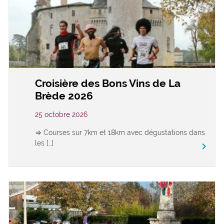
Croisière des Bons Vins de La
Brède 2026
25 octobre 2026
⇒ Courses sur 7km et 18km avec dégustations dans
les […]
keyboard_arrow_right