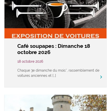
Café soupapes : Dimanche 18
octobre 2026
18 octobre 2026
Chaque 3e dimanche du mois*, rassemblement de
voitures anciennes et […]
keyboard_arrow_right