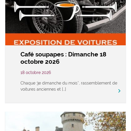
Café soupapes : Dimanche 18
octobre 2026
18 octobre 2026
Chaque 3e dimanche du mois*, rassemblement de
voitures anciennes et […]
keyboard_arrow_right