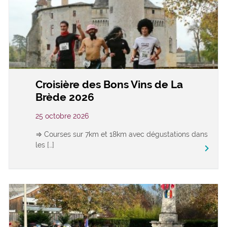
Croisière des Bons Vins de La
Brède 2026
25 octobre 2026
⇒ Courses sur 7km et 18km avec dégustations dans
les […]
keyboard_arrow_right