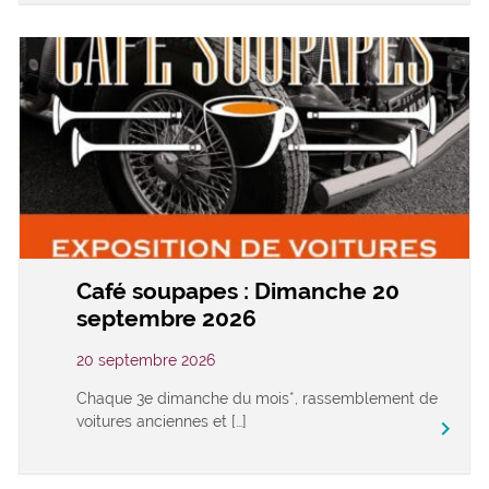
Café soupapes : Dimanche 20
septembre 2026
20 septembre 2026
Chaque 3e dimanche du mois*, rassemblement de
voitures anciennes et […]
keyboard_arrow_right