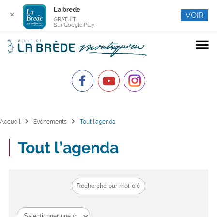
La brede
✕
VOIR
GRATUIT
Sur Google Play
menu
chevron_right
chevron_right
Accueil
Événements
Tout l’agenda
Tout l’agenda