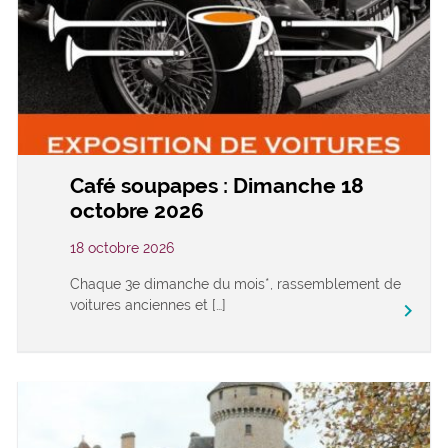
Café soupapes : Dimanche 18
octobre 2026
18 octobre 2026
Chaque 3e dimanche du mois*, rassemblement de
voitures anciennes et […]
keyboard_arrow_right