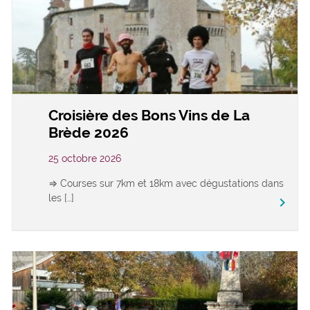
Croisière des Bons Vins de La
Brède 2026
25 octobre 2026
⇒ Courses sur 7km et 18km avec dégustations dans
les […]
keyboard_arrow_right