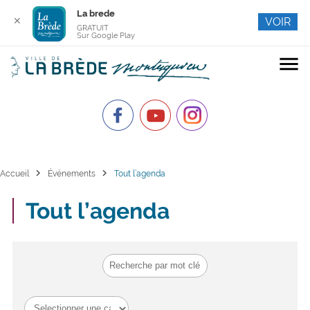
La brede
✕
VOIR
GRATUIT
Sur Google Play
menu
chevron_right
chevron_right
Accueil
Événements
Tout l’agenda
Tout l’agenda