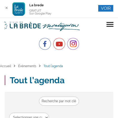
La brede
✕
VOIR
GRATUIT
Sur Google Play
menu
chevron_right
chevron_right
Accueil
Événements
Tout l’agenda
Tout l’agenda