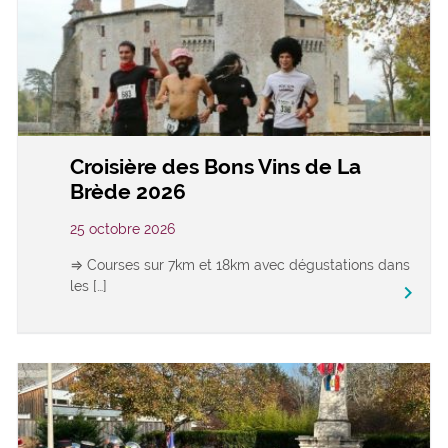
Croisière des Bons Vins de La
Brède 2026
25 octobre 2026
⇒ Courses sur 7km et 18km avec dégustations dans
les […]
keyboard_arrow_right