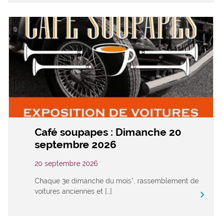
Café soupapes : Dimanche 20
septembre 2026
20 septembre 2026
Chaque 3e dimanche du mois*, rassemblement de
voitures anciennes et […]
keyboard_arrow_right