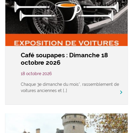
Café soupapes : Dimanche 18
octobre 2026
18 octobre 2026
Chaque 3e dimanche du mois*, rassemblement de
voitures anciennes et […]
keyboard_arrow_right