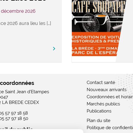
3 décembre 2026
ce 2026 aura lieu les […]
keyboard_arrow_right
 coordonnées
Contact santé
Nouveaux arrivants
ace Saint Jean d'Etampes
Coordonnées et horai
0047
2 LA BREDE CEDEX
Marchés publics
Publications
 05 57 97 18 58
 05 57 97 18 50
Plan du site
Politique de confidenti
eil du public