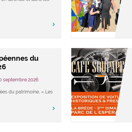
keyboard_arrow_right
opéennes du
26
20 septembre 2026
ées du patrimoine, « Les
keyboard_arrow_right