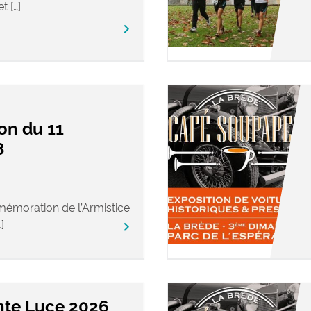
t […]
keyboard_arrow_right
n du 11
8
émoration de l’Armistice
]
keyboard_arrow_right
inte Luce 2026