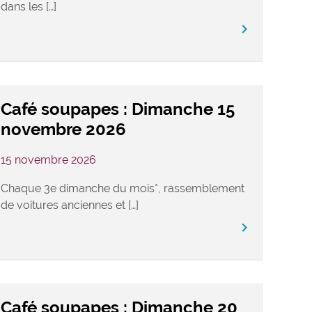
dans les […]
keyboard_arrow_right
Café soupapes : Dimanche 15
novembre 2026
15 novembre 2026
Chaque 3e dimanche du mois*, rassemblement
de voitures anciennes et […]
keyboard_arrow_right
Café soupapes : Dimanche 20