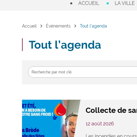
ACCUEIL
LA VILLE
chevron_right
chevron_right
Accueil
Événements
Tout l’agenda
Tout l’agenda
Collecte de s
12 août 2026
Les incendies en cours