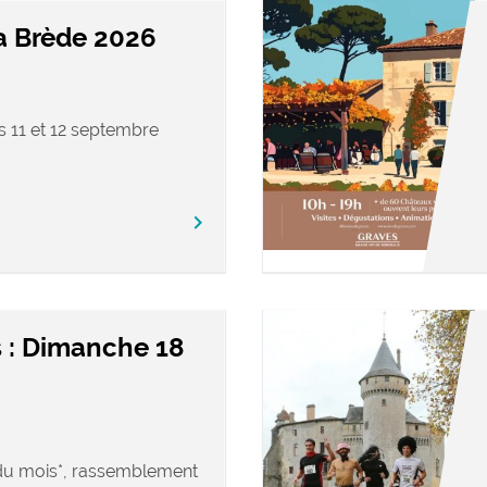
a Brède 2026
s 11 et 12 septembre
keyboard_arrow_right
 : Dimanche 18
u mois*, rassemblement