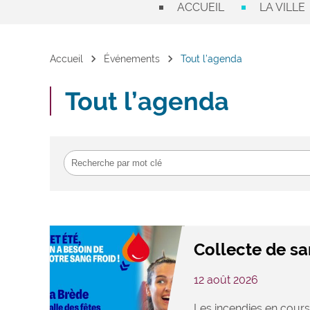
ACCUEIL
LA VILLE
chevron_right
chevron_right
Accueil
Événements
Tout l’agenda
Tout l’agenda
Collecte de s
12 août 2026
Les incendies en cours