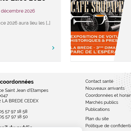
3 décembre 2026
ce 2026 aura lieu les […]
keyboard_arrow_right
 coordonnées
Contact santé
Nouveaux arrivants
ace Saint Jean d'Etampes
Coordonnées et horai
0047
2 LA BREDE CEDEX
Marchés publics
Publications
 05 57 97 18 58
 05 57 97 18 50
Plan du site
Politique de confidenti
eil du public