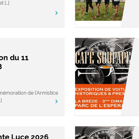
t […]
keyboard_arrow_right
n du 11
8
émoration de l’Armistice
]
keyboard_arrow_right
inte Luce 2026