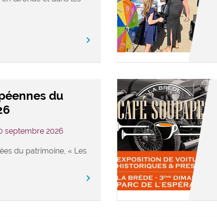
keyboard_arrow_right
opéennes du
26
20 septembre 2026
ées du patrimoine, « Les
keyboard_arrow_right