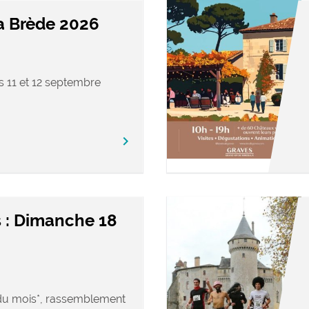
a Brède 2026
s 11 et 12 septembre
keyboard_arrow_right
 : Dimanche 18
u mois*, rassemblement