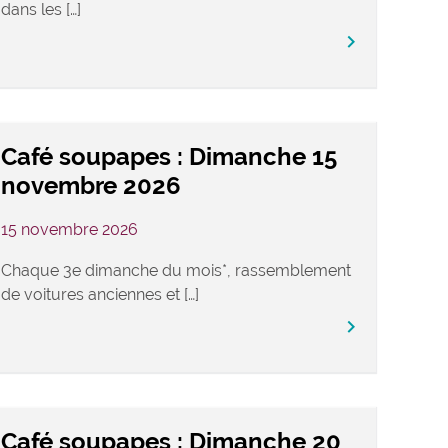
dans les […]
keyboard_arrow_right
Café soupapes : Dimanche 15
novembre 2026
15 novembre 2026
Chaque 3e dimanche du mois*, rassemblement
de voitures anciennes et […]
keyboard_arrow_right
Café soupapes : Dimanche 20