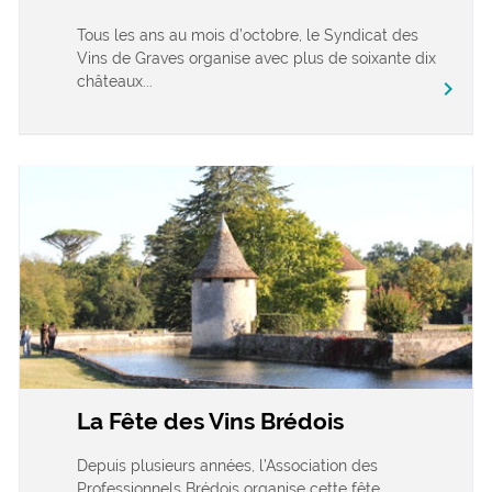
Tous les ans au mois d’octobre, le Syndicat des
Vins de Graves organise avec plus de soixante dix
châteaux...
chevron_right
La Fête des Vins Brédois
Depuis plusieurs années, l’Association des
Professionnels Brédois organise cette fête