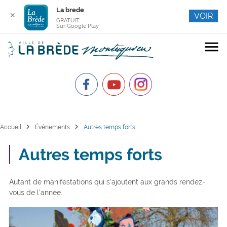
La brede
✕
VOIR
GRATUIT
Sur Google Play
menu
chevron_right
chevron_right
Accueil
Événements
Autres temps forts
Autres temps forts
Autant de manifestations qui s’ajoutent aux grands rendez-
vous de l’année.