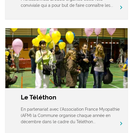
conviviale qui a pour but de faire connaître les...
chevron_right
Le Téléthon
En partenariat avec l’Association France Myopathie
(AFM) la Commune organise chaque année en
décembre dans le cadre du Téléthon...
chevron_right