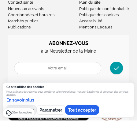
Contact santé
Plan du site
Nouveaux arrivants
Politique de confidentialité
Coordonnées et horaires
Politique des cookies
Marchés publics
Accessibilité
Publications
Mentions Légales
ABONNEZ-VOUS
à la Newsletter de la Mairie
check
Ce site utilise des cookies
Nous utilisons des cookies pour ameliorer votre experience, mesurer l’audience et proposer des services
adaptes.
En savoir plus
Tout refuser
Parametrer
Tout accepter
Gérer les cookies