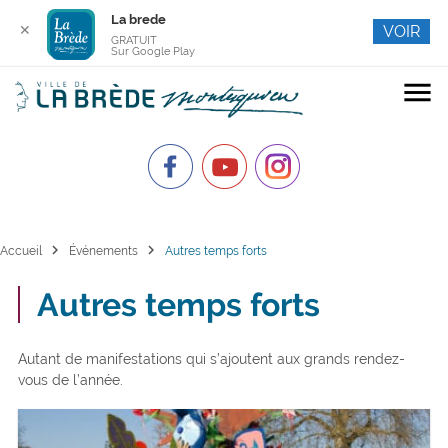
La brede
✕
VOIR
GRATUIT
Sur Google Play
menu
chevron_right
chevron_right
Accueil
Événements
Autres temps forts
Autres temps forts
Autant de manifestations qui s’ajoutent aux grands rendez-
vous de l’année.