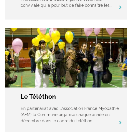
conviviale qui a pour but de faire connaître les...
chevron_right
Le Téléthon
En partenariat avec l’Association France Myopathie
(AFM) la Commune organise chaque année en
décembre dans le cadre du Téléthon...
chevron_right