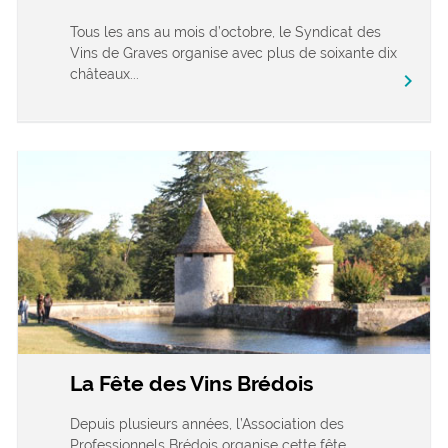
Tous les ans au mois d’octobre, le Syndicat des
Vins de Graves organise avec plus de soixante dix
châteaux...
chevron_right
La Fête des Vins Brédois
Depuis plusieurs années, l’Association des
Professionnels Brédois organise cette fête