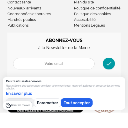
Contact santé
Plan du site
Nouveaux arrivants
Politique de confidentialité
Coordonnées et horaires
Politique des cookies
Marchés publics
Accessibilité
Publications
Mentions Légales
ABONNEZ-VOUS
à la Newsletter de la Mairie
check
Ce site utilise des cookies
Nous utilisons des cookies pour ameliorer votre experience, mesurer l’audience et proposer des services
adaptes.
En savoir plus
Tout refuser
Parametrer
Tout accepter
Gérer les cookies