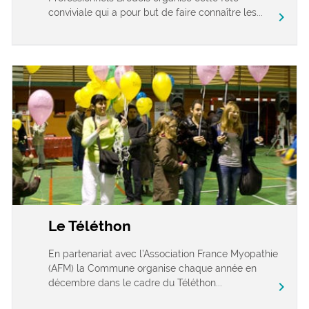
conviviale qui a pour but de faire connaître les...
chevron_right
Le Téléthon
En partenariat avec l’Association France Myopathie
(AFM) la Commune organise chaque année en
décembre dans le cadre du Téléthon...
chevron_right