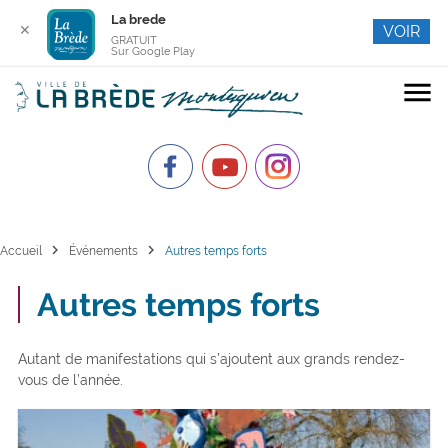
La brede
✕
VOIR
GRATUIT
Sur Google Play
menu
chevron_right
chevron_right
Accueil
Événements
Autres temps forts
Autres temps forts
Autant de manifestations qui s’ajoutent aux grands rendez-
vous de l’année.