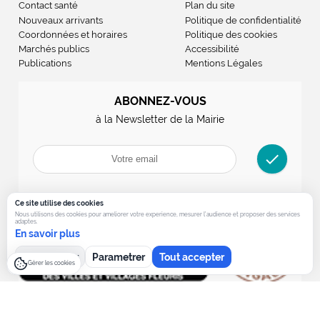
Contact santé
Plan du site
Nouveaux arrivants
Politique de confidentialité
Coordonnées et horaires
Politique des cookies
Marchés publics
Accessibilité
Publications
Mentions Légales
ABONNEZ-VOUS
à la Newsletter de la Mairie
check
Ce site utilise des cookies
Nous utilisons des cookies pour ameliorer votre experience, mesurer l’audience et proposer des services
adaptes.
En savoir plus
Tout refuser
Parametrer
Tout accepter
Gérer les cookies