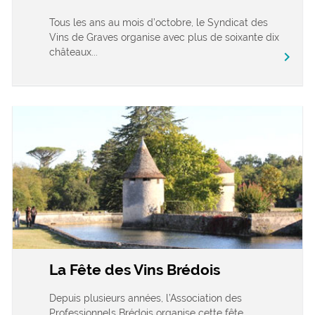
Tous les ans au mois d’octobre, le Syndicat des
Vins de Graves organise avec plus de soixante dix
châteaux...
chevron_right
La Fête des Vins Brédois
Depuis plusieurs années, l’Association des
Professionnels Brédois organise cette fête