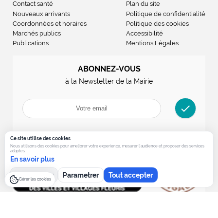
Contact santé
Plan du site
Nouveaux arrivants
Politique de confidentialité
Coordonnées et horaires
Politique des cookies
Marchés publics
Accessibilité
Publications
Mentions Légales
ABONNEZ-VOUS
à la Newsletter de la Mairie
check
Ce site utilise des cookies
Nous utilisons des cookies pour ameliorer votre experience, mesurer l’audience et proposer des services
adaptes.
En savoir plus
Tout refuser
Parametrer
Tout accepter
Gérer les cookies