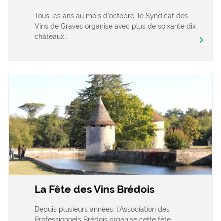
Tous les ans au mois d’octobre, le Syndicat des
Vins de Graves organise avec plus de soixante dix
châteaux...
chevron_right
La Fête des Vins Brédois
Depuis plusieurs années, l’Association des
Professionnels Brédois organise cette fête