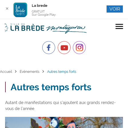
La brede
✕
VOIR
GRATUIT
Sur Google Play
menu
chevron_right
chevron_right
Accueil
Événements
Autres temps forts
Autres temps forts
Autant de manifestations qui s’ajoutent aux grands rendez-
vous de l’année.