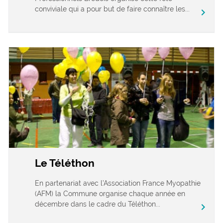
conviviale qui a pour but de faire connaître les...
chevron_right
Le Téléthon
En partenariat avec l’Association France Myopathie
(AFM) la Commune organise chaque année en
décembre dans le cadre du Téléthon...
chevron_right