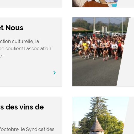
t Nous
tion culturelle, la
e soutient l’association
...
chevron_right
s des vins de
’octobre, le Syndicat des