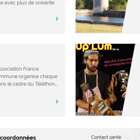
e avec plus de soixante
chevron_right
ssociation France
ommune organise chaque
 le cadre du Téléthon...
chevron_right
 coordonnées
Contact santé