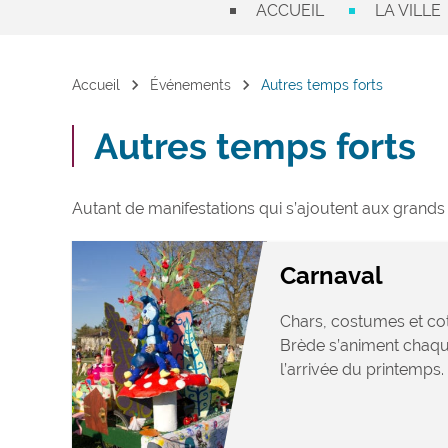
ACCUEIL
LA VILLE
chevron_right
chevron_right
Accueil
Événements
Autres temps forts
Autres temps forts
Autant de manifestations qui s’ajoutent aux grands
Carnaval
Chars, costumes et coti
Brède s’animent chaqu
l’arrivée du printemps