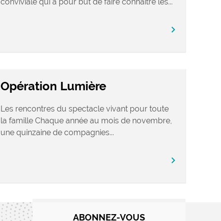
conviviale qui a pour but de faire connaître les...
chevron_right
Opération Lumière
Les rencontres du spectacle vivant pour toute
la famille Chaque année au mois de novembre,
une quinzaine de compagnies...
chevron_right
ABONNEZ-VOUS