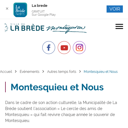
La brede
✕
VOIR
GRATUIT
Sur Google Play
menu
chevron_right
chevron_right
chevron_right
Accueil
Événements
Autres temps forts
Montesquieu et Nous
Montesquieu et Nous
Dans le cadre de son action culturelle, la Municipalité de La
Brède soutient l’association « Le cercle des amis de
Montesquieu » qui fait revivre chaque année le souvenir de
Montesquieu.