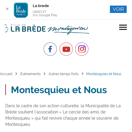
La brede
✕
VOIR
GRATUIT
Sur Google Play
menu
chevron_right
chevron_right
chevron_right
Accueil
Événements
Autres temps forts
Montesquieu et Nous
Montesquieu et Nous
Dans le cadre de son action culturelle, la Municipalité de La
Brède soutient l’association « Le cercle des amis de
Montesquieu » qui fait revivre chaque année le souvenir de
Montesquieu.