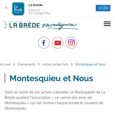
La brede
✕
VOIR
GRATUIT
Sur Google Play
menu
chevron_right
chevron_right
chevron_right
Accueil
Événements
Autres temps forts
Montesquieu et Nous
Montesquieu et Nous
Dans le cadre de son action culturelle, la Municipalité de La
Brède soutient l’association « Le cercle des amis de
Montesquieu » qui fait revivre chaque année le souvenir de
Montesquieu.