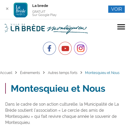
La brede
✕
VOIR
GRATUIT
Sur Google Play
menu
chevron_right
chevron_right
chevron_right
Accueil
Événements
Autres temps forts
Montesquieu et Nous
Montesquieu et Nous
Dans le cadre de son action culturelle, la Municipalité de La
Brède soutient l’association « Le cercle des amis de
Montesquieu » qui fait revivre chaque année le souvenir de
Montesquieu.