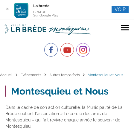
La brede
✕
VOIR
GRATUIT
Sur Google Play
menu
chevron_right
chevron_right
chevron_right
Accueil
Événements
Autres temps forts
Montesquieu et Nous
Montesquieu et Nous
Dans le cadre de son action culturelle, la Municipalité de La
Brède soutient l’association « Le cercle des amis de
Montesquieu » qui fait revivre chaque année le souvenir de
Montesquieu.