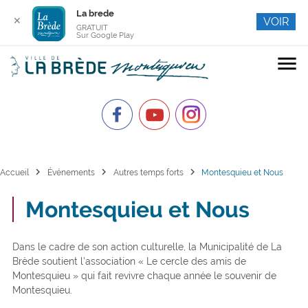
La brede
✕
VOIR
GRATUIT
Sur Google Play
menu
chevron_right
chevron_right
chevron_right
Accueil
Événements
Autres temps forts
Montesquieu et Nous
Montesquieu et Nous
Dans le cadre de son action culturelle, la Municipalité de La
Brède soutient l’association « Le cercle des amis de
Montesquieu » qui fait revivre chaque année le souvenir de
Montesquieu.