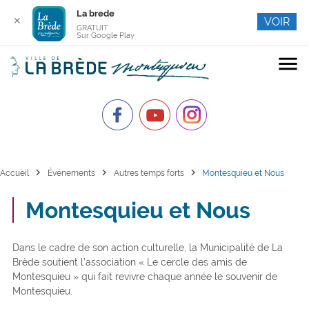
La brede
✕
VOIR
GRATUIT
Sur Google Play
menu
chevron_right
chevron_right
chevron_right
Accueil
Événements
Autres temps forts
Montesquieu et Nous
Montesquieu et Nous
Dans le cadre de son action culturelle, la Municipalité de La
Brède soutient l’association « Le cercle des amis de
Montesquieu » qui fait revivre chaque année le souvenir de
Montesquieu.