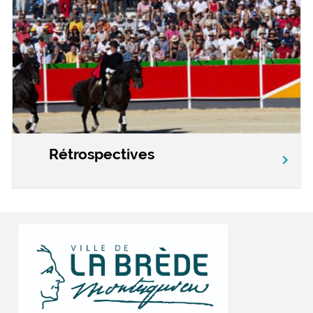
Rétrospectives
chevron_right