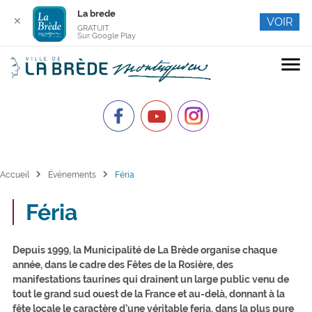
La brede
✕
VOIR
GRATUIT
Sur Google Play
menu
chevron_right
chevron_right
Accueil
Événements
Féria
Féria
Depuis 1999, la Municipalité de La Brède organise chaque
année, dans le cadre des Fêtes de la Rosière, des
manifestations taurines qui drainent un large public venu de
tout le grand sud ouest de la France et au-delà, donnant à la
fête locale le caractère d’une véritable feria, dans la plus pure