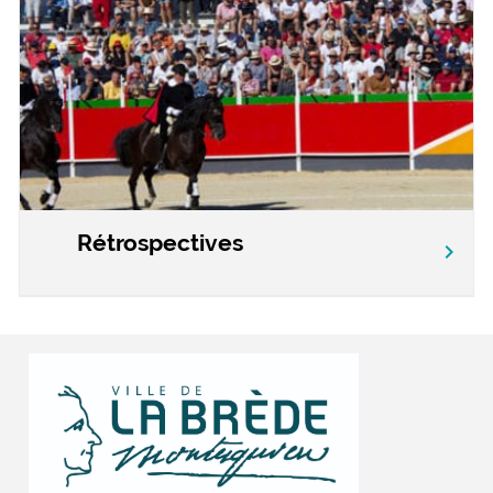
Rétrospectives
chevron_right