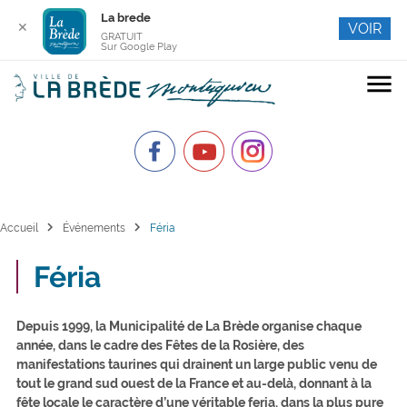
La brede
✕
VOIR
GRATUIT
Sur Google Play
menu
chevron_right
chevron_right
Accueil
Événements
Féria
Féria
Depuis 1999, la Municipalité de La Brède organise chaque
année, dans le cadre des Fêtes de la Rosière, des
manifestations taurines qui drainent un large public venu de
tout le grand sud ouest de la France et au-delà, donnant à la
fête locale le caractère d’une véritable feria, dans la plus pure