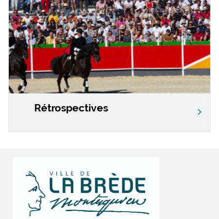
Rétrospectives
chevron_right