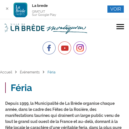
La brede
✕
VOIR
GRATUIT
Sur Google Play
menu
chevron_right
chevron_right
Accueil
Événements
Féria
Féria
Depuis 1999, la Municipalité de La Brède organise chaque
année, dans le cadre des Fêtes de la Rosière, des
manifestations taurines qui drainent un large public venu de
tout le grand sud ouest de la France et au-delà, donnant à la
fête locale le caractère d’une véritable feria, dans la plus pure