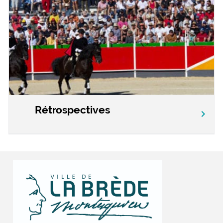
Rétrospectives
chevron_right