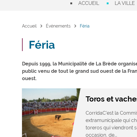
ACCUEIL
LA VILLE
chevron_right
chevron_right
Accueil
Événements
Féria
Féria
Depuis 1999, la Municipalité de La Brède organis
public venu de tout le grand sud ouest de la Franc
ouest.
Toros et vache
CorridaC’est la Commis
extramunicipale qui ch
toreros qui viendront s
occasion, de...