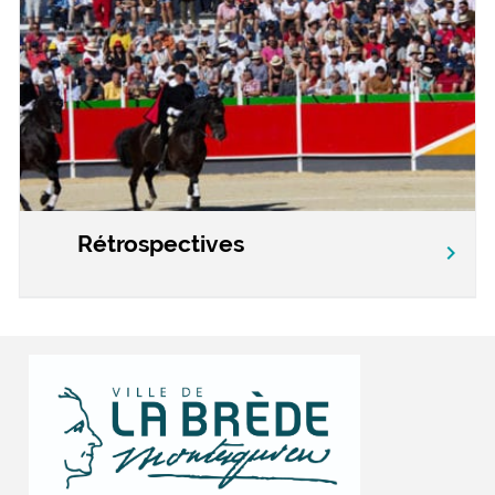
Rétrospectives
chevron_right