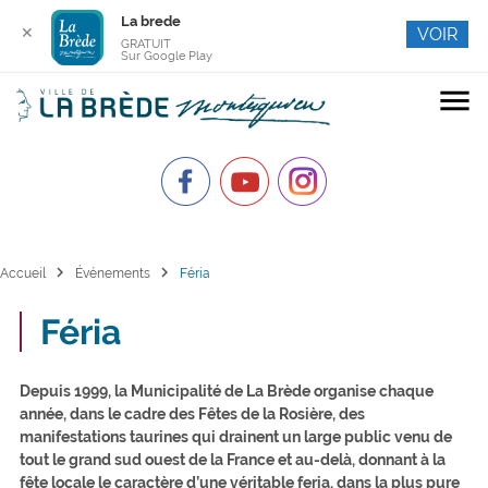
La brede
✕
VOIR
GRATUIT
Sur Google Play
menu
chevron_right
chevron_right
Accueil
Événements
Féria
Féria
Depuis 1999, la Municipalité de La Brède organise chaque
année, dans le cadre des Fêtes de la Rosière, des
manifestations taurines qui drainent un large public venu de
tout le grand sud ouest de la France et au-delà, donnant à la
fête locale le caractère d’une véritable feria, dans la plus pure