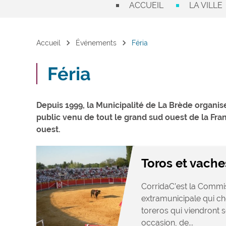
ACCUEIL
LA VILLE
chevron_right
chevron_right
Accueil
Événements
Féria
Féria
Depuis 1999, la Municipalité de La Brède organis
public venu de tout le grand sud ouest de la Franc
ouest.
Toros et vache
CorridaC’est la Commis
extramunicipale qui ch
toreros qui viendront s
occasion, de...